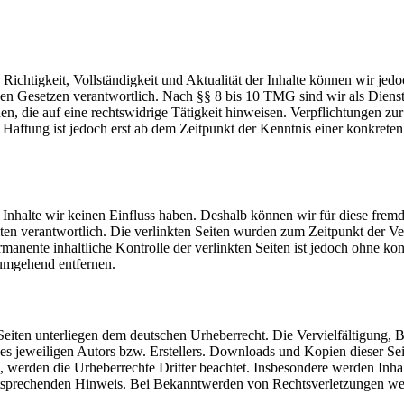
die Richtigkeit, Vollständigkeit und Aktualität der Inhalte können wir
n Gesetzen verantwortlich. Nach §§ 8 bis 10 TMG sind wir als Dienstean
, die auf eine rechtswidrige Tätigkeit hinweisen. Verpflichtungen z
e Haftung ist jedoch erst ab dem Zeitpunkt der Kenntnis einer konkre
n Inhalte wir keinen Einfluss haben. Deshalb können wir für diese fre
 Seiten verantwortlich. Die verlinkten Seiten wurden zum Zeitpunkt der
manente inhaltliche Kontrolle der verlinkten Seiten ist jedoch ohne ko
umgehend entfernen.
n Seiten unterliegen dem deutschen Urheberrecht. Die Vervielfältigung,
 jeweiligen Autors bzw. Erstellers. Downloads und Kopien dieser Seite
n, werden die Urheberrechte Dritter beachtet. Insbesondere werden Inhal
tsprechenden Hinweis. Bei Bekanntwerden von Rechtsverletzungen wer