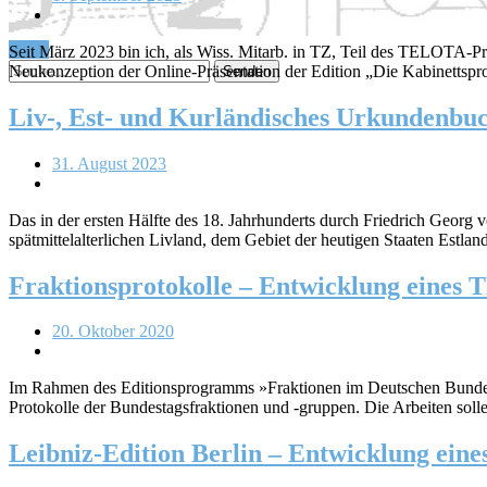
Menü
Seit März 2023 bin ich, als Wiss. Mitarb. in TZ, Teil des TELOTA-P
Neukonzeption der Online-Präsentation der Edition „Die Kabinettspr
Liv-, Est- und Kurländisches Urkundenbu
31. August 2023
Das in der ersten Hälfte des 18. Jahrhunderts durch Friedrich Geor
spätmittelalterlichen Livland, dem Gebiet der heutigen Staaten Estla
Fraktionsprotokolle – Entwicklung eines 
20. Oktober 2020
Im Rahmen des Editionsprogramms »Fraktionen im Deutschen Bundesta
Protokolle der Bundestagsfraktionen und -gruppen. Die Arbeiten sol
Leibniz-Edition Berlin – Entwicklung ein