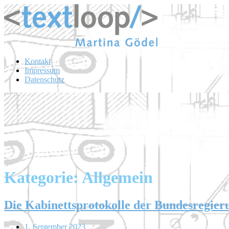
Kontakt
Impressum
Datenschutz
Kategorie:
Allgemein
Die Kabinettsprotokolle der Bundesregier
1. September 2023