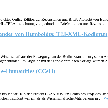
jektes Online-Edition der Rezensionen und Briefe Albrecht von Haller
ML-TEI-Auszeichnung von gedruckten Briefeditionen und Rezensionen
xander von Humboldts: TEI-XML-Kodierung
issenschaft aus der Bewegung“ an der Berlin-Brandenburgischen Akad
ungsrichtlinien. Im Abgleich mit der handschriftlichen Vorlage wurde
 e-Humanities (CCeH)
bis Januar 2015 das Projekt LAZARUS. Im Fokus des Projektes stand
lichen Tätigkeit war ich als als Wissenschaftliche Mitarbeiterin in …
We