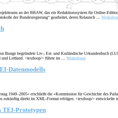
rojektteams an der BBAW, das ein Redaktionssystem für Online-Editio
otokolle der Bundesregierung“ gearbeitet, deren Relaunch …
Weiterles
ch
g von Bunge begründete Liv-, Est- und Kurländische Urkundenbuch (LUB)
nd und Lettland. <textloop/> führte im …
Weiterlesen
TEI-Datenmodells
g 1949–2005« erschließt die »Kommission für Geschichte des Parlame
len zukünftig direkt im XML-Format erfolgen. <textloop/> entwickelte
es TEI-Prototypen